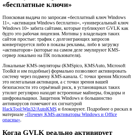
«бесплатные ключи»
Поисковая выдача по запросам «бесплатный ключ Windows
11», «активация Windows бесплатно», «универсальный ключ
Windows 10» забита сайтами, которые публикуют GVLK как
будто это рабочая лицензия. Мотивы у владельцев таких
сайтов простые: трафик с долгоиграющих запросов
конвертируется либо в показы рекламы, либо в загрузку
«активаторов» (которые на самом деле эмулируют KMS-
сервер локально на ПК пользователя).
Локальные KMS-эмуляторы (KMSpico, KMSAuto, Microsoft
Toolkit и им подобные) формально позволяют активировать
систему через подмену KMS-канала. С точки зрения Microsoft
это нелегальная активация, а с точки зрения вашей
безопасности это серьёзный риск, в установщиках таких
утилит регулярно находят встроенные майнеры, бэкдоры и
шифровальщики. Защитник Windows и большинство
антивирусов помечают их сигнатурой
HackTool:Win32/AutoKMS
и блокируют. Подробнее о рисках в
материале
«Почему KMS-активаторы Windows и Office
опасны»
.
Когда GVLK реально активирует