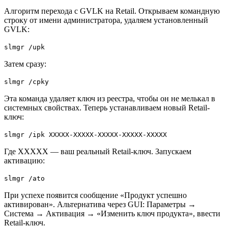
Алгоритм перехода с GVLK на Retail. Открываем командную
строку от имени администратора, удаляем установленный
GVLK:
slmgr /upk
Затем сразу:
slmgr /cpky
Эта команда удаляет ключ из реестра, чтобы он не мелькал в
системных свойствах. Теперь устанавливаем новый Retail-
ключ:
slmgr /ipk XXXXX-XXXXX-XXXXX-XXXXX-XXXXX
Где XXXXX — ваш реальный Retail-ключ. Запускаем
активацию:
slmgr /ato
При успехе появится сообщение «Продукт успешно
активирован». Альтернатива через GUI: Параметры →
Система → Активация → «Изменить ключ продукта», ввести
Retail-ключ.