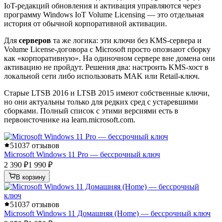
IoT-редакций обновления и активация управляются через
программу Windows IoT Volume Licensing — это отдельная
история от обычной корпоративной активации.
Для
серверов
та же логика: эти ключи без KMS-сервера и
Volume License-договора с Microsoft просто опознают сборку
как «корпоративную». На одиночном сервере вне домена они
активацию не пройдут. Решения два: настроить KMS-хост в
локальной сети либо использовать MAK или Retail-ключ.
Старые LTSB 2016 и LTSB 2015 имеют собственные ключи,
но они актуальны только для редких сред с устаревшими
сборками. Полный список с этими версиями есть в
первоисточнике на learn.microsoft.com.
5
1037 отзывов
Microsoft Windows 11 Pro — бессрочный ключ
2 390 ₽
1 990 ₽
В корзину
5
1037 отзывов
Microsoft Windows 11 Домашняя (Home) — бессрочный ключ