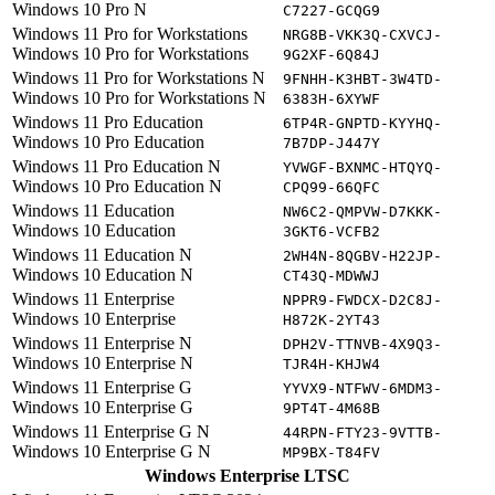
Windows 10 Pro N
C7227-GCQG9
Windows 11 Pro for Workstations
NRG8B-VKK3Q-CXVCJ-
Windows 10 Pro for Workstations
9G2XF-6Q84J
Windows 11 Pro for Workstations N
9FNHH-K3HBT-3W4TD-
Windows 10 Pro for Workstations N
6383H-6XYWF
Windows 11 Pro Education
6TP4R-GNPTD-KYYHQ-
Windows 10 Pro Education
7B7DP-J447Y
Windows 11 Pro Education N
YVWGF-BXNMC-HTQYQ-
Windows 10 Pro Education N
CPQ99-66QFC
Windows 11 Education
NW6C2-QMPVW-D7KKK-
Windows 10 Education
3GKT6-VCFB2
Windows 11 Education N
2WH4N-8QGBV-H22JP-
Windows 10 Education N
CT43Q-MDWWJ
Windows 11 Enterprise
NPPR9-FWDCX-D2C8J-
Windows 10 Enterprise
H872K-2YT43
Windows 11 Enterprise N
DPH2V-TTNVB-4X9Q3-
Windows 10 Enterprise N
TJR4H-KHJW4
Windows 11 Enterprise G
YYVX9-NTFWV-6MDM3-
Windows 10 Enterprise G
9PT4T-4M68B
Windows 11 Enterprise G N
44RPN-FTY23-9VTTB-
Windows 10 Enterprise G N
MP9BX-T84FV
Windows Enterprise LTSC