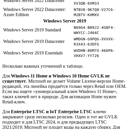
Windows Server 2022 Datacenter
XV3QB-6VM33
Windows Server 2022 Datacenter:
NTBV8-9K7Q8-V27C6-
Azure Edition
M2BTV-KHMXV
Windows Server 2019
N69G4-B89J2-4G8F4-
Windows Server 2019 Standard
WWYCC-J464C
WMDGN-G9PQG-XVVXX-
Windows Server 2019 Datacenter
R3X43-63DFG
WVDHN-86M7X-466P6-
Windows Server 2019 Essentials
VHXV7-YY726
Несколько важных уточнений к таблице.
Для
Windows 11 Home и Windows 10 Home GVLK не
существует
. Microsoft не делает Volume License-версии Home-
редакций, эта линейка продаётся только через Retail или OEM.
Если вы ищете «универсальный ключ Windows 11 Home»,
таких ключей нет в природе. Для активации Home нужен
Retail-ключ.
Для
Enterprise LTSC и IoT Enterprise LTSC
ключи
закрывают сразу несколько релизов. Один и тот же GVLK
подходит и для LTSC 2024, и для предыдущих LTSC
2021/2019: Microsoft не плодит коды на каждую сборку. Для