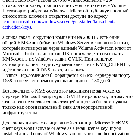
символьный ключ, прошитый по умолчанию во все Volume
License-дистрибутивы Windows. Microsoft публикует полный
список этих ключей в открытом доступе по адресу
learn.microsoft.com/windows-server/get-started/kms-client-
activation-keys
.
Логика такая. У крупной компании на 200 ПК есть один
общий KMS-хост (обычно Windows Server в локальной сети),
который активирован через единый Volume Activation-ключ от
Microsoft. Чтобы клиентские ПК понимали, что им искать
KMS-хост, в их Windows зашит GVLK. При попытке
активации клиент видит: «у меня ключ типа KMS_CLIENT»,
идёт в локальный DNS, находит запись
`_vlmcs._tcp.домен.local`, обращается к KMS-серверу на порту
1688 и получает временную активацию на 180 дней.
Без локального KMS-хоста этот механизм не запускается.
Серверы Microsoft напрямую с GVLK не работают, потому что
эти ключи не являются «настоящей лицензией», они нужны
только как опознавательный знак для корпоративной
инфраструктуры.
Дословная цитата с официальной страницы Microsoft: «KMS
client keys won't activate or serve as a retail license key. If you
installed a retail copy of Windows, you must use another activation