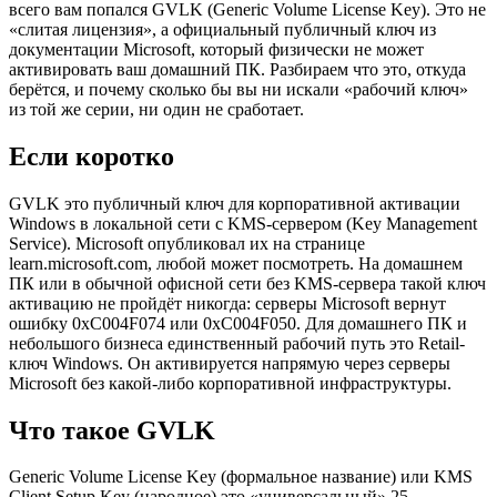
всего вам попался GVLK (Generic Volume License Key). Это не
«слитая лицензия», а официальный публичный ключ из
документации Microsoft, который физически не может
активировать ваш домашний ПК. Разбираем что это, откуда
берётся, и почему сколько бы вы ни искали «рабочий ключ»
из той же серии, ни один не сработает.
Если коротко
GVLK это публичный ключ для корпоративной активации
Windows в локальной сети с KMS-сервером (Key Management
Service). Microsoft опубликовал их на странице
learn.microsoft.com, любой может посмотреть. На домашнем
ПК или в обычной офисной сети без KMS-сервера такой ключ
активацию не пройдёт никогда: серверы Microsoft вернут
ошибку 0xC004F074 или 0xC004F050. Для домашнего ПК и
небольшого бизнеса единственный рабочий путь это Retail-
ключ Windows. Он активируется напрямую через серверы
Microsoft без какой-либо корпоративной инфраструктуры.
Что такое GVLK
Generic Volume License Key (формальное название) или KMS
Client Setup Key (народное) это «универсальный» 25-