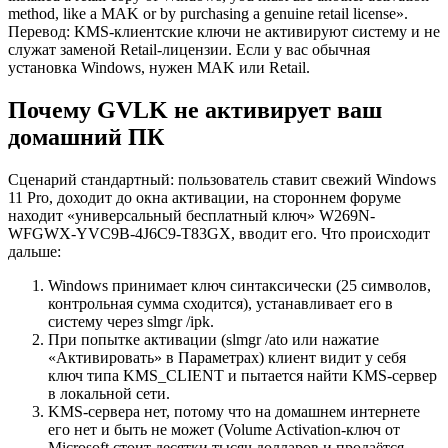
method, like a MAK or by purchasing a genuine retail license».
Перевод: KMS-клиентские ключи не активируют систему и не
служат заменой Retail-лицензии. Если у вас обычная
установка Windows, нужен MAK или Retail.
Почему GVLK не активирует ваш
домашний ПК
Сценарий стандартный: пользователь ставит свежий Windows
11 Pro, доходит до окна активации, на стороннем форуме
находит «универсальный бесплатный ключ» W269N-
WFGWX-YVC9B-4J6C9-T83GX, вводит его. Что происходит
дальше:
Windows принимает ключ синтаксически (25 символов,
контрольная сумма сходится), устанавливает его в
систему через slmgr /ipk.
При попытке активации (slmgr /ato или нажатие
«Активировать» в Параметрах) клиент видит у себя
ключ типа KMS_CLIENT и пытается найти KMS-сервер
в локальной сети.
KMS-сервера нет, потому что на домашнем интернете
его нет и быть не может (Volume Activation-ключ от
Microsoft стоит десятки тысяч долларов и продаётся