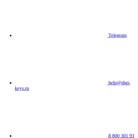
Telegram
help@digi-
keys.ru
8 800 301 93