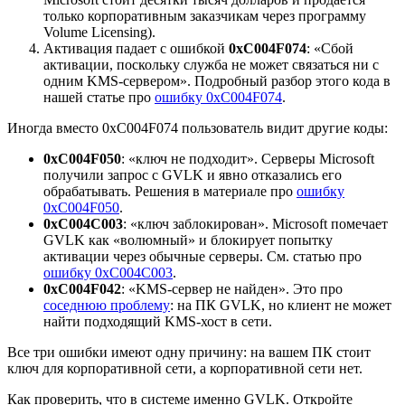
только корпоративным заказчикам через программу
Volume Licensing).
Активация падает с ошибкой
0xC004F074
: «Сбой
активации, поскольку служба не может связаться ни с
одним KMS-сервером». Подробный разбор этого кода в
нашей статье про
ошибку 0xC004F074
.
Иногда вместо 0xC004F074 пользователь видит другие коды:
0xC004F050
: «ключ не подходит». Серверы Microsoft
получили запрос с GVLK и явно отказались его
обрабатывать. Решения в материале про
ошибку
0xC004F050
.
0xC004C003
: «ключ заблокирован». Microsoft помечает
GVLK как «волюмный» и блокирует попытку
активации через обычные серверы. См. статью про
ошибку 0xC004C003
.
0xC004F042
: «KMS-сервер не найден». Это про
соседнюю проблему
: на ПК GVLK, но клиент не может
найти подходящий KMS-хост в сети.
Все три ошибки имеют одну причину: на вашем ПК стоит
ключ для корпоративной сети, а корпоративной сети нет.
Как проверить, что в системе именно GVLK. Откройте