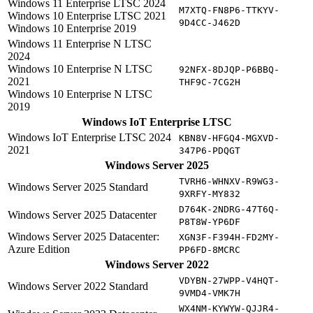
Windows 11 Enterprise LTSC 2024
M7XTQ-FN8P6-TTKYV-
Windows 10 Enterprise LTSC 2021
9D4CC-J462D
Windows 10 Enterprise 2019
Windows 11 Enterprise N LTSC
2024
Windows 10 Enterprise N LTSC
92NFX-8DJQP-P6BBQ-
2021
THF9C-7CG2H
Windows 10 Enterprise N LTSC
2019
Windows IoT Enterprise LTSC
Windows IoT Enterprise LTSC 2024
KBN8V-HFGQ4-MGXVD-
2021
347P6-PDQGT
Windows Server 2025
TVRH6-WHNXV-R9WG3-
Windows Server 2025 Standard
9XRFY-MY832
D764K-2NDRG-47T6Q-
Windows Server 2025 Datacenter
P8T8W-YP6DF
Windows Server 2025 Datacenter:
XGN3F-F394H-FD2MY-
Azure Edition
PP6FD-8MCRC
Windows Server 2022
VDYBN-27WPP-V4HQT-
Windows Server 2022 Standard
9VMD4-VMK7H
WX4NM-KYWYW-QJJR4-