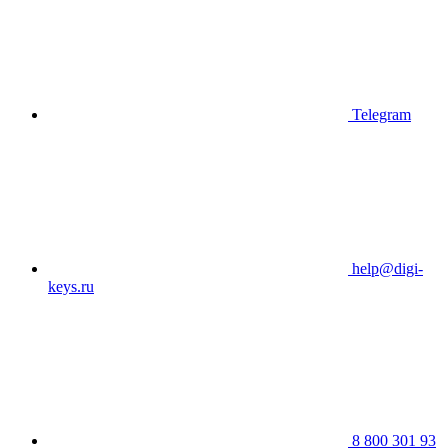
Telegram
help@digi-
keys.ru
8 800 301 93