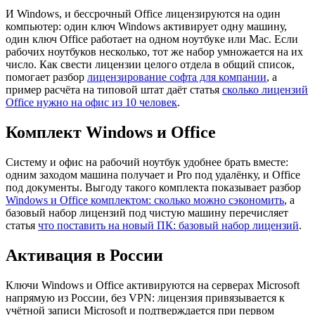
И Windows, и бессрочный Office лицензируются на один
компьютер: один ключ Windows активирует одну машину,
один ключ Office работает на одном ноутбуке или Mac. Если
рабочих ноутбуков несколько, тот же набор умножается на их
число. Как свести лицензии целого отдела в общий список,
помогает разбор
лицензирование софта для компании
, а
пример расчёта на типовой штат даёт статья
сколько лицензий
Office нужно на офис из 10 человек
.
Комплект Windows и Office
Систему и офис на рабочий ноутбук удобнее брать вместе:
одним заходом машина получает и Pro под удалёнку, и Office
под документы. Выгоду такого комплекта показывает разбор
Windows и Office комплектом: сколько можно сэкономить
, а
базовый набор лицензий под чистую машину перечисляет
статья
что поставить на новый ПК: базовый набор лицензий
.
Активация в России
Ключи Windows и Office активируются на серверах Microsoft
напрямую из России, без VPN: лицензия привязывается к
учётной записи Microsoft и подтверждается при первом