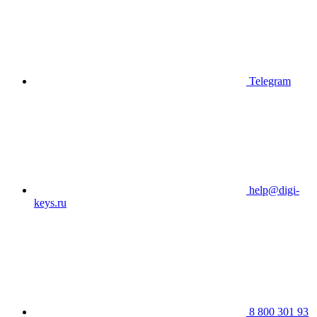
Telegram
help@digi-
keys.ru
8 800 301 93