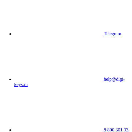
Telegram
help@digi-
keys.ru
8 800 301 93