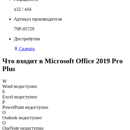
x32 / x64
Артикул производителя
79P-05729
Дистрибутив
Скачать
Что входит в Microsoft Office 2019 Pro
Plus
W
Word
недоступно
E
Excel
недоступно
P
PowerPoint
недоступно
O
Outlook
недоступно
O
OneNote
недоступно