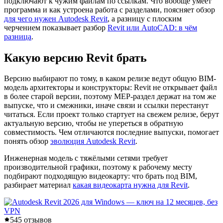
подключают к чужим файлам по ссылкам. Что вообще умеет
программа и как устроена работа с разделами, поясняет обзор
для чего нужен Autodesk Revit
, а разницу с плоским
черчением показывает разбор
Revit или AutoCAD: в чём
разница
.
Какую версию Revit брать
Версию выбирают по тому, в каком релизе ведут общую BIM-
модель архитекторы и конструкторы: Revit не открывает файл
в более старой версии, поэтому MEP-раздел держат на том же
выпуске, что и смежники, иначе связи и ссылки перестанут
читаться. Если проект только стартует на свежем релизе, берут
актуальную версию, чтобы не упереться в обратную
совместимость. Чем отличаются последние выпуски, помогает
понять обзор
эволюция Autodesk Revit
.
Инженерная модель с тяжёлыми сетями требует
производительной графики, поэтому к рабочему месту
подбирают подходящую видеокарту: что брать под BIM,
разбирает материал
какая видеокарта нужна для Revit
.
5
45 отзывов