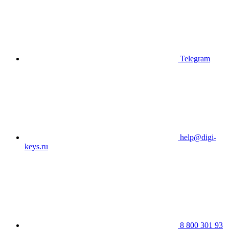
Telegram
help@digi-
keys.ru
8 800 301 93