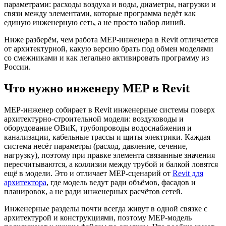
параметрами: расходы воздуха и воды, диаметры, нагрузки и
связи между элементами, которые программа ведёт как
единую инженерную сеть, а не просто набор линий.
Ниже разберём, чем работа MEP-инженера в Revit отличается
от архитектурной, какую версию брать под обмен моделями
со смежниками и как легально активировать программу из
России.
Что нужно инженеру MEP в Revit
MEP-инженер собирает в Revit инженерные системы поверх
архитектурно-строительной модели: воздуховоды и
оборудование ОВиК, трубопроводы водоснабжения и
канализации, кабельные трассы и щиты электрики. Каждая
система несёт параметры (расход, давление, сечение,
нагрузку), поэтому при правке элемента связанные значения
пересчитываются, а коллизии между трубой и балкой ловятся
ещё в модели. Это и отличает MEP-сценарий от
Revit для
архитектора
, где модель ведут ради объёмов, фасадов и
планировок, а не ради инженерных расчётов сетей.
Инженерные разделы почти всегда живут в одной связке с
архитектурой и конструкциями, поэтому MEP-модель