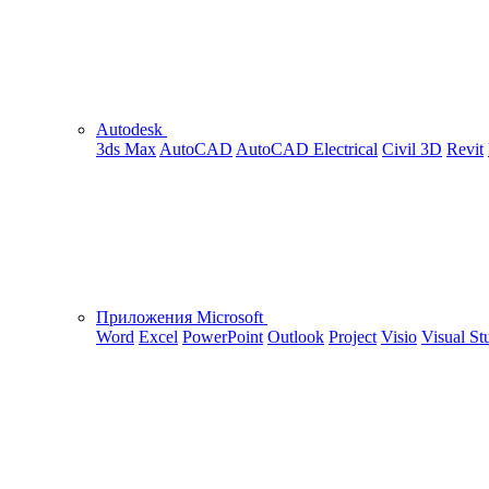
Autodesk
3ds Max
AutoCAD
AutoCAD Electrical
Civil 3D
Revit
Приложения Microsoft
Word
Excel
PowerPoint
Outlook
Project
Visio
Visual St