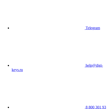
Telegram
help@digi-
keys.ru
8 800 301 93