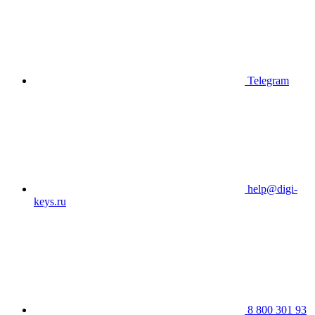
Telegram
help@digi-
keys.ru
8 800 301 93