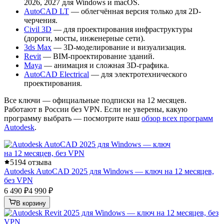
2026, 2027 для Windows и macOS.
AutoCAD LT
— облегчённая версия только для 2D-
черчения.
Civil 3D
— для проектирования инфраструктуры
(дороги, мосты, инженерные сети).
3ds Max
— 3D-моделирование и визуализация.
Revit
— BIM-проектирование зданий.
Maya
— анимация и сложная 3D-графика.
AutoCAD Electrical
— для электротехнического
проектирования.
Все ключи — официальные подписки на 12 месяцев.
Работают в России без VPN. Если не уверены, какую
программу выбрать — посмотрите наш
обзор всех программ
Autodesk
.
5
194 отзыва
Autodesk AutoCAD 2025 для Windows — ключ на 12 месяцев,
без VPN
6 490 ₽
4 990 ₽
В корзину