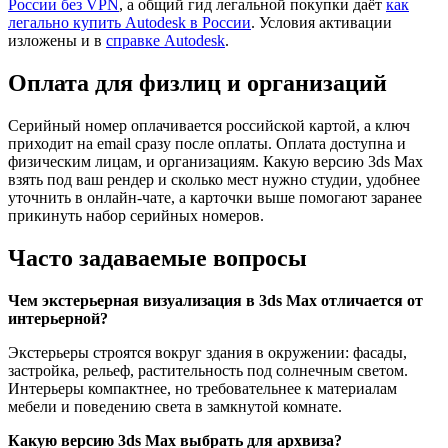
России без VPN
, а общий гид легальной покупки даёт
как
легально купить Autodesk в России
. Условия активации
изложены и в
справке Autodesk
.
Оплата для физлиц и организаций
Серийный номер оплачивается российской картой, а ключ
приходит на email сразу после оплаты. Оплата доступна и
физическим лицам, и организациям. Какую версию 3ds Max
взять под ваш рендер и сколько мест нужно студии, удобнее
уточнить в онлайн-чате, а карточки выше помогают заранее
прикинуть набор серийных номеров.
Часто задаваемые вопросы
Чем экстерьерная визуализация в 3ds Max отличается от
интерьерной?
Экстерьеры строятся вокруг здания в окружении: фасады,
застройка, рельеф, растительность под солнечным светом.
Интерьеры компактнее, но требовательнее к материалам
мебели и поведению света в замкнутой комнате.
Какую версию 3ds Max выбрать для архвиза?