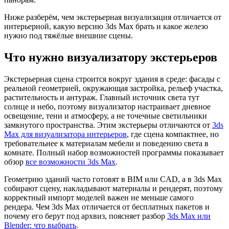
Ниже разберём, чем экстерьерная визуализация отличается от
интерьерной, какую версию 3ds Max брать и какое железо
нужно под тяжёлые внешние сцены.
Что нужно визуализатору экстерьеров
Экстерьерная сцена строится вокруг здания в среде: фасады с
реальной геометрией, окружающая застройка, рельеф участка,
растительность и антураж. Главный источник света тут
солнце и небо, поэтому визуализатор настраивает дневное
освещение, тени и атмосферу, а не точечные светильники
замкнутого пространства. Этим экстерьеры отличаются от
3ds
Max для визуализатора интерьеров
, где сцена компактнее, но
требовательнее к материалам мебели и поведению света в
комнате. Полный набор возможностей программы показывает
обзор
все возможности 3ds Max
.
Геометрию зданий часто готовят в BIM или CAD, а в 3ds Max
собирают сцену, накладывают материалы и рендерят, поэтому
корректный импорт моделей важен не меньше самого
рендера. Чем 3ds Max отличается от бесплатных пакетов и
почему его берут под архвиз, поясняет разбор
3ds Max или
Blender: что выбрать
.