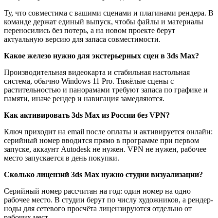
Ту, что совместима с вашими сценами и плагинами рендера. В
команде держат единый выпуск, чтобы файлы и материалы
переносились без потерь, а на новом проекте берут
актуальную версию для запаса совместимости.
Какое железо нужно для экстерьерных сцен в 3ds Max?
Производительная видеокарта и стабильная настольная
система, обычно Windows 11 Pro. Тяжёлые сцены с
растительностью и панорамами требуют запаса по графике и
памяти, иначе рендер и навигация замедляются.
Как активировать 3ds Max из России без VPN?
Ключ приходит на email после оплаты и активируется онлайн:
серийный номер вводится прямо в программе при первом
запуске, аккаунт Autodesk не нужен. VPN не нужен, рабочее
место запускается в день покупки.
Сколько лицензий 3ds Max нужно студии визуализации?
Серийный номер рассчитан на год: один номер на одно
рабочее место. В студии берут по числу художников, а рендер-
ноды для сетевого просчёта лицензируются отдельно от
рабочих мест.