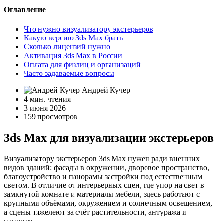
Оглавление
Что нужно визуализатору экстерьеров
Какую версию 3ds Max брать
Сколько лицензий нужно
Активация 3ds Max в России
Оплата для физлиц и организаций
Часто задаваемые вопросы
Андрей Кучер
4 мин. чтения
3 июня 2026
159 просмотров
3ds Max для визуализации экстерьеров
Визуализатору экстерьеров 3ds Max нужен ради внешних
видов зданий: фасады в окружении, дворовое пространство,
благоустройство и панорамы застройки под естественным
светом. В отличие от интерьерных сцен, где упор на свет в
замкнутой комнате и материалы мебели, здесь работают с
крупными объёмами, окружением и солнечным освещением,
а сцены тяжелеют за счёт растительности, антуража и
панорам.