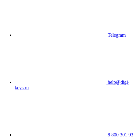
Telegram
help@digi-
keys.ru
8 800 301 93