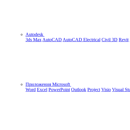
Autodesk
3ds Max
AutoCAD
AutoCAD Electrical
Civil 3D
Revit
Приложения Microsoft
Word
Excel
PowerPoint
Outlook
Project
Visio
Visual St