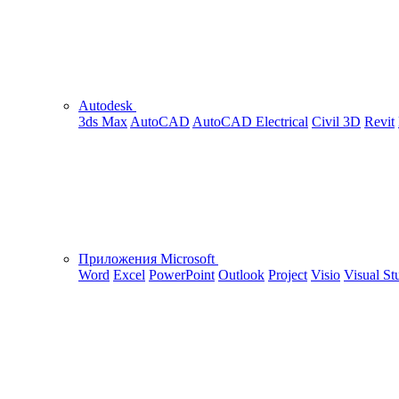
Autodesk
3ds Max
AutoCAD
AutoCAD Electrical
Civil 3D
Revit
Приложения Microsoft
Word
Excel
PowerPoint
Outlook
Project
Visio
Visual St