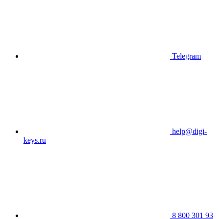
Telegram
help@digi-
keys.ru
8 800 301 93