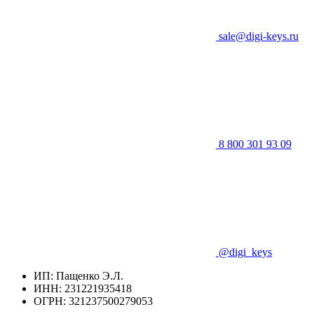
sale@digi-keys.ru
8 800 301 93 09
@digi_keys
ИП: Пащенко Э.Л.
ИНН: 231221935418
ОГРН: 321237500279053