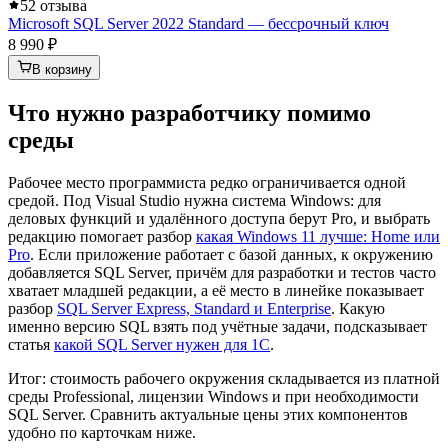
5
2 отзыва
Microsoft SQL Server 2022 Standard — бессрочный ключ
8 990 ₽
В корзину
Что нужно разработчику помимо
среды
Рабочее место программиста редко ограничивается одной
средой. Под Visual Studio нужна система Windows: для
деловых функций и удалённого доступа берут Pro, и выбрать
редакцию помогает разбор
какая Windows 11 лучше: Home или
Pro
. Если приложение работает с базой данных, к окружению
добавляется SQL Server, причём для разработки и тестов часто
хватает младшей редакции, а её место в линейке показывает
разбор
SQL Server Express, Standard и Enterprise
. Какую
именно версию SQL взять под учётные задачи, подсказывает
статья
какой SQL Server нужен для 1С
.
Итог: стоимость рабочего окружения складывается из платной
среды Professional, лицензии Windows и при необходимости
SQL Server. Сравнить актуальные цены этих компонентов
удобно по карточкам ниже.