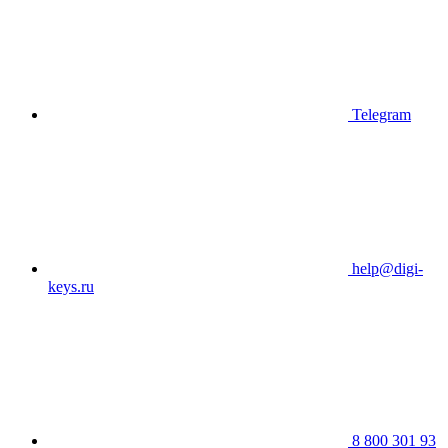
Telegram
help@digi-
keys.ru
8 800 301 93