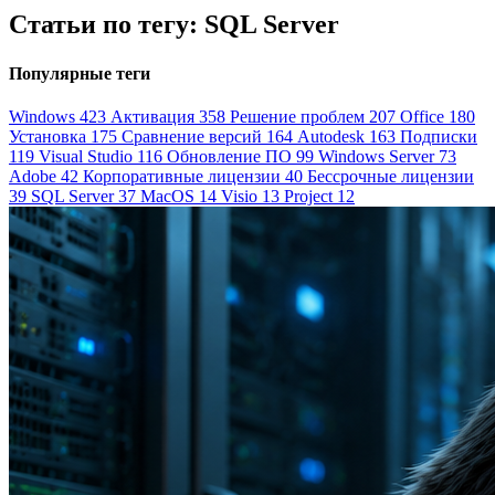
Статьи по тегу: SQL Server
Популярные теги
Windows
423
Активация
358
Решение проблем
207
Office
180
Установка
175
Сравнение версий
164
Autodesk
163
Подписки
119
Visual Studio
116
Обновление ПО
99
Windows Server
73
Adobe
42
Корпоративные лицензии
40
Бессрочные лицензии
39
SQL Server
37
MacOS
14
Visio
13
Project
12