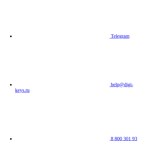
Telegram
help@digi-
keys.ru
8 800 301 93