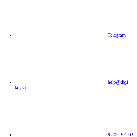
Telegram
help@digi-
keys.ru
8 800 301 93