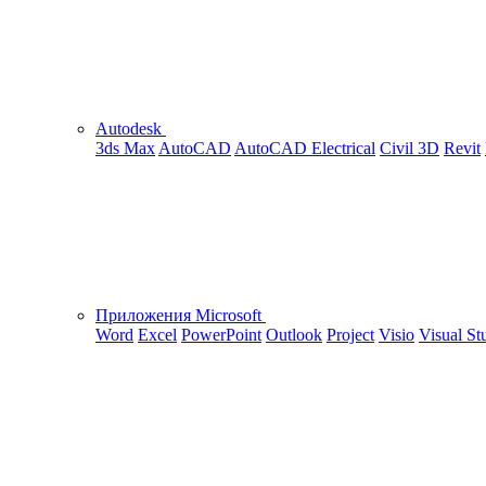
Autodesk
3ds Max
AutoCAD
AutoCAD Electrical
Civil 3D
Revit
Приложения Microsoft
Word
Excel
PowerPoint
Outlook
Project
Visio
Visual St