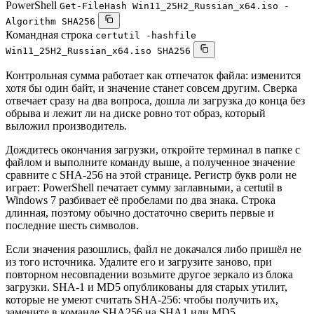
PowerShell
Get-FileHash Win11_25H2_Russian_x64.iso -
Algorithm SHA256
Командная строка
certutil -hashfile
Win11_25H2_Russian_x64.iso SHA256
Контрольная сумма работает как отпечаток файла: изменится
хотя бы один байт, и значение станет совсем другим. Сверка
отвечает сразу на два вопроса, дошла ли загрузка до конца без
обрыва и лежит ли на диске ровно тот образ, который
выложил производитель.
Дождитесь окончания загрузки, откройте терминал в папке с
файлом и выполните команду выше, а полученное значение
сравните с SHA-256 на этой странице. Регистр букв роли не
играет: PowerShell печатает сумму заглавными, а certutil в
Windows 7 разбивает её пробелами по два знака. Строка
длинная, поэтому обычно достаточно сверить первые и
последние шесть символов.
Если значения разошлись, файл не докачался либо пришёл не
из того источника. Удалите его и загрузите заново, при
повторном несовпадении возьмите другое зеркало из блока
загрузки. SHA-1 и MD5 опубликованы для старых утилит,
которые не умеют считать SHA-256: чтобы получить их,
замените в команде SHA256 на SHA1 или MD5.