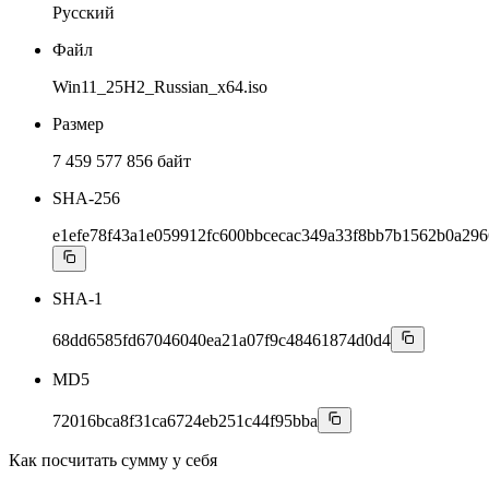
Русский
Файл
Win11_25H2_Russian_x64.iso
Размер
7 459 577 856 байт
SHA-256
e1efe78f43a1e059912fc600bbcecac349a33f8bb7b1562b0a29
SHA-1
68dd6585fd67046040ea21a07f9c48461874d0d4
MD5
72016bca8f31ca6724eb251c44f95bba
Как посчитать сумму у себя