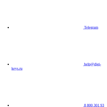
Telegram
help@digi-
keys.ru
8 800 301 93