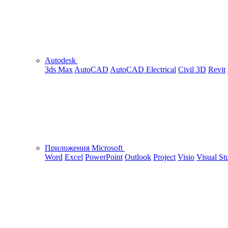
Autodesk
3ds Max
AutoCAD
AutoCAD Electrical
Civil 3D
Revit
Приложения Microsoft
Word
Excel
PowerPoint
Outlook
Project
Visio
Visual St