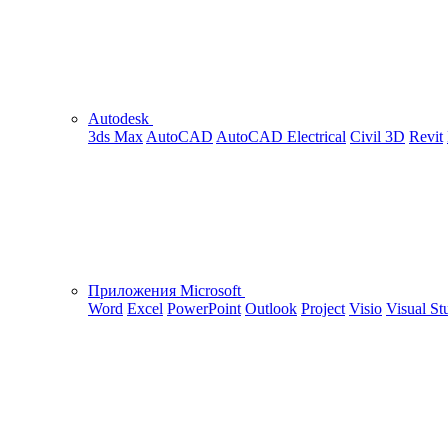
Autodesk
3ds Max
AutoCAD
AutoCAD Electrical
Civil 3D
Revit
Приложения Microsoft
Word
Excel
PowerPoint
Outlook
Project
Visio
Visual St