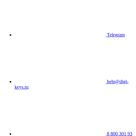
Telegram
help@digi-
keys.ru
8 800 301 93