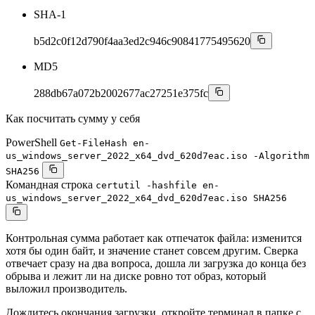
SHA-1
b5d2c0f12d790f4aa3ed2c946c90841775495620
MD5
288db67a072b2002677ac27251e375fc
Как посчитать сумму у себя
PowerShell
Get-FileHash en-
us_windows_server_2022_x64_dvd_620d7eac.iso -Algorithm
SHA256
Командная строка
certutil -hashfile en-
us_windows_server_2022_x64_dvd_620d7eac.iso SHA256
Контрольная сумма работает как отпечаток файла: изменится
хотя бы один байт, и значение станет совсем другим. Сверка
отвечает сразу на два вопроса, дошла ли загрузка до конца без
обрыва и лежит ли на диске ровно тот образ, который
выложил производитель.
Дождитесь окончания загрузки, откройте терминал в папке с