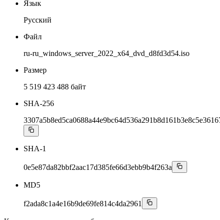
Язык
Русский
Файл
ru-ru_windows_server_2022_x64_dvd_d8fd3d54.iso
Размер
5 519 423 488 байт
SHA-256
3307a5b8ed5ca0688a44e9bc64d536a291b8d161b3e8c5e3616
SHA-1
0e5e87da82bbf2aac17d385fe66d3ebb9b4f263a
MD5
f2ada8c1a4e16b9de69fe814c4da2961