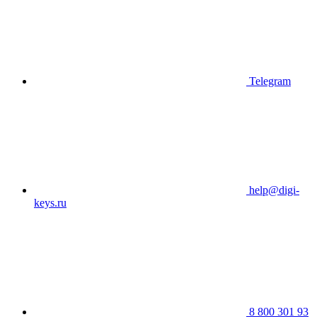
Telegram
help@digi-
keys.ru
8 800 301 93