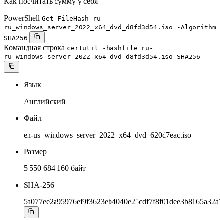
Как посчитать сумму у себя
PowerShell
Get-FileHash ru-
ru_windows_server_2022_x64_dvd_d8fd3d54.iso -Algorithm
SHA256
Командная строка
certutil -hashfile ru-
ru_windows_server_2022_x64_dvd_d8fd3d54.iso SHA256
Язык
Английский
Файл
en-us_windows_server_2022_x64_dvd_620d7eac.iso
Размер
5 550 684 160 байт
SHA-256
5a077ee2a95976ef9f3623eb4040e25cdf7f8f01dee3b8165a32a